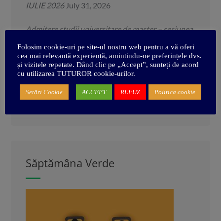
IULIE 2026
July 31, 2026
Admitere studii universitare de master – sesiunea
IULIE 2026
July 31, 2026
Folosim cookie-uri pe site-ul nostru web pentru a vă oferi
cea mai relevantă experiență, amintindu-ne preferințele dvs.
și vizitele repetate. Dând clic pe „Accept”, sunteți de acord
Concediu secretariat – AUGUST 2026
July 31,
cu utilizarea TUTUROR cookie-urilor.
2026
Setări Cookie
ACCEPT
REFUZ
Politica cookie
Admitere Școala Doctorală
July 27, 2026
Săptămâna Verde