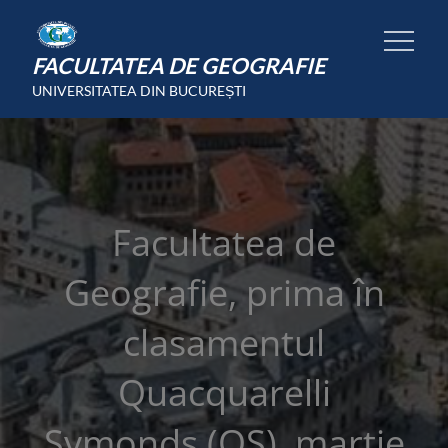
Skip
to
FACULTATEA DE GEOGRAFIE
content
UNIVERSITATEA DIN BUCUREȘTI
Facultatea de
Geografie, prima în
clasamentul
Quacquarelli
Symonds (QS), martie