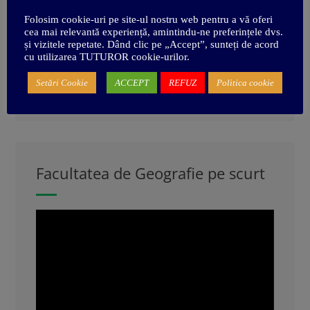
Folosim cookie-uri pe site-ul nostru web pentru a vă oferi
Caută în site
cea mai relevantă experiență, amintindu-ne preferințele dvs.
și vizitele repetate. Dând clic pe „Accept”, sunteți de acord
cu utilizarea TUTUROR cookie-urilor.
Search
Setări Cookie
ACCEPT
REFUZ
Politica cookie
Search
for:
Facultatea de Geografie pe scurt
Video
Player